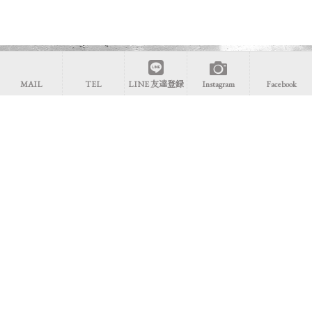
Contact
MAIL
TEL
LINE 友達登録
Instagram
Facebook
トレーニングに関すること、ご予約、出張先、コー
ス内容など、
まずはお気軽にご相談ください。 ※レ
ッスン中は留守番電話となります。メッセージを残
して頂けますと、折り返しご連絡致します。
090-6053-5589
メールでお問い合わせ
LINEでお問い合わせ